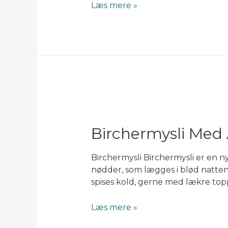
Amerikanske
Læs mere »
pandekager
Birchermysli Med
Birchermysli Birchermysli er en n
nødder, som lægges i blød natten
spises kold, gerne med lækre top
Birchermysli
Læs mere »
med