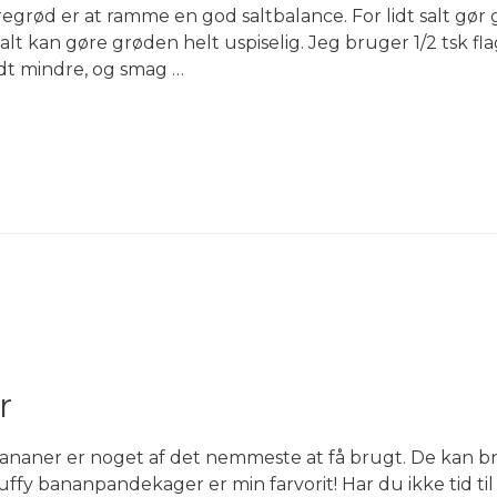
grød er at ramme en god saltbalance. For lidt salt gør 
lt kan gøre grøden helt uspiselig. Jeg bruger 1/2 tsk flage
idt mindre, og smag …
r
er er noget af det nemmeste at få brugt. De kan bru
uffy bananpandekager er min farvorit! Har du ikke tid ti