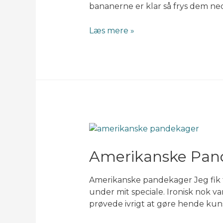
bananerne er klar så frys dem ne
Bananpandekager
Læs mere »
Amerikanske Pan
Amerikanske pandekager Jeg fik fo
under mit speciale. Ironisk nok v
prøvede ivrigt at gøre hende kuns