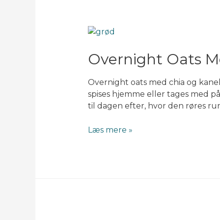
Overnight Oats M
Overnight oats med chia og kane
spises hjemme eller tages med på
til dagen efter, hvor den røres 
Overnight
Læs mere »
oats
med
chia
og
kanel