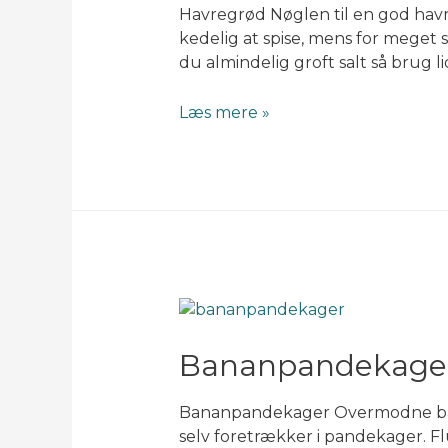
Havregrød Nøglen til en god havre
kedelig at spise, mens for meget sa
du almindelig groft salt så brug l
Havregrød
Læs mere »
Bananpandekage
Bananpandekager Overmodne banan
selv foretrækker i pandekager. Fl