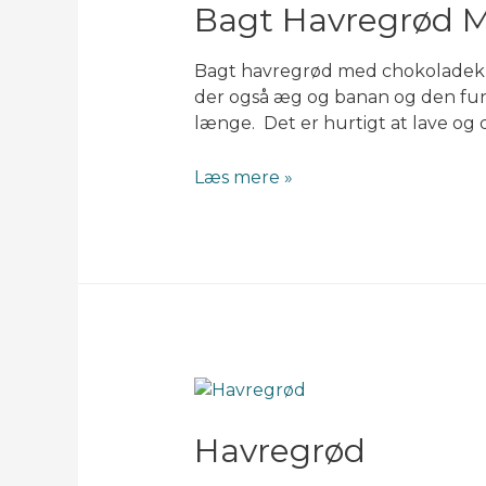
Bagt Havregrød 
Bagt havregrød med chokoladeknap
der også æg og banan og den fun
længe. Det er hurtigt at lave og 
Bagt
Læs mere »
havregrød
med
chokoladeknapper
Havregrød