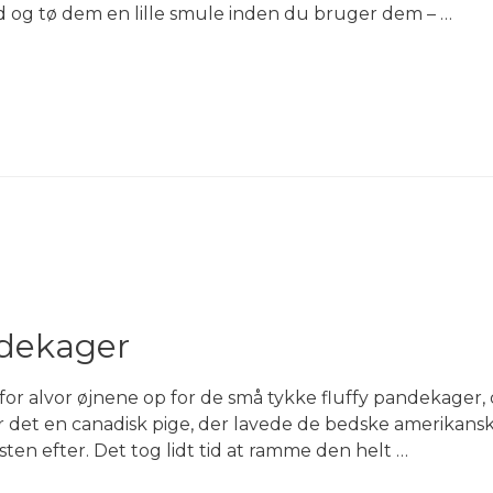
d og tø dem en lille smule inden du bruger dem – …
dekager
r alvor øjnene op for de små tykke fluffy pandekager, da
ar det en canadisk pige, der lavede de bedske amerikans
ten efter. Det tog lidt tid at ramme den helt …