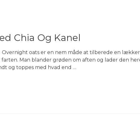
ed Chia Og Kanel
l Overnight oats er en nem måde at tilberede en lække
 farten. Man blander grøden om aften og lader den here
rundt og toppes med hvad end …