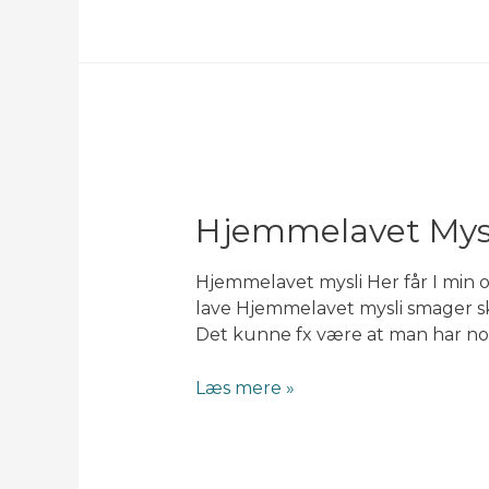
æble
Hjemmelavet Mys
Hjemmelavet mysli Her får I min o
lave Hjemmelavet mysli smager sk
Det kunne fx være at man har no
Hjemmelavet
Læs mere »
mysli