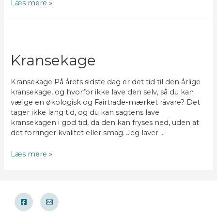
Rabarbertrifli
Læs mere »
med
hvid
chokoladecreme
Kransekage
Kransekage På årets sidste dag er det tid til den årlige
kransekage, og hvorfor ikke lave den selv, så du kan
vælge en økologisk og Fairtrade-mærket råvare? Det
tager ikke lang tid, og du kan sagtens lave
kransekagen i god tid, da den kan fryses ned, uden at
det forringer kvalitet eller smag. Jeg laver …
Kransekage
Læs mere »