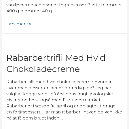
vaniljecreme 4 personer Ingredienser Bagte blommer
400 g blommer 40 g …
blommetrifli
Læs mere »
med
vaniljecreme
Rabarbertrifli Med Hvid
Chokoladecreme
Rabarbertrifli med hvid chokoladecreme Hvordan
laver man desserter, der er bæredygtige? Jeg har
valgt at lægge vægt på årstidens frugt, økologiske
råvarer og helst også med Fairtrade-mærket.
Rabarber er i sæson fra april og er oplagte at bruge i
en forårsdessert. Har man rabarber i haven og kan ikke
nå at få dem brugt inden …