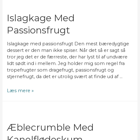
Islagkage Med
Passionsfrugt
Islagkage med passionsfrugt Den mest bæredygtige
dessert er den man ikke spiser. Når det så er sagt så
tror jeg det er de færreste, der har lyst til af undvære
lidt sødt ind i mellem. Jeg holder mig som regel fra
tropefrugter som dragefrugt, passionsfrugt og
stjernefrugt, da det er utrolig svært at finde ud af …
Islagkage
Læs mere »
med
passionsfrugt
Æblecrumble Med
Kanelflødeskum