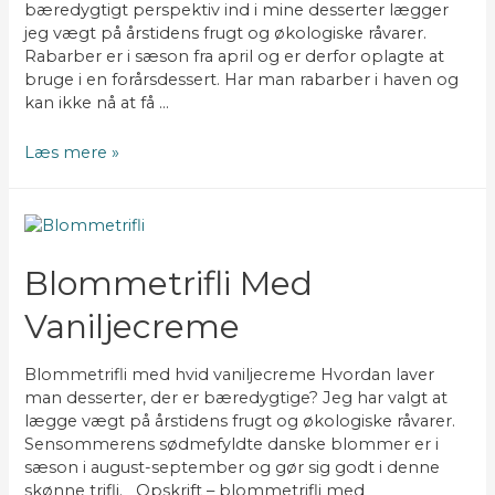
bæredygtigt perspektiv ind i mine desserter lægger
jeg vægt på årstidens frugt og økologiske råvarer.
Rabarber er i sæson fra april og er derfor oplagte at
bruge i en forårsdessert. Har man rabarber i haven og
kan ikke nå at få …
Fyldig
Læs mere »
vaniljecreme
med
råsyltede
rabarber
Blommetrifli Med
Vaniljecreme
Blommetrifli med hvid vaniljecreme Hvordan laver
man desserter, der er bæredygtige? Jeg har valgt at
lægge vægt på årstidens frugt og økologiske råvarer.
Sensommerens sødmefyldte danske blommer er i
sæson i august-september og gør sig godt i denne
skønne trifli. Opskrift – blommetrifli med