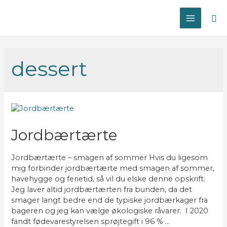
Sø
MAIN
MENU
dessert
Jordbærtærte
Jordbærtærte – smagen af sommer Hvis du ligesom
mig forbinder jordbærtærte med smagen af sommer,
havehygge og ferietid, så vil du elske denne opskrift.
Jeg laver altid jordbærtærten fra bunden, da det
smager langt bedre end de typiske jordbærkager fra
bageren og jeg kan vælge økologiske råvarer. I 2020
fandt fødevarestyrelsen sprøjtegift i 96 % …