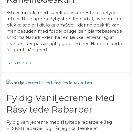
Æblecrumble med kanelflødeskum Efterår betyder
æbler. Brug appen Byhøst og find ud af, hvor du kan
plukke æbler i dit lokalområde. I denne opskrift kan
man desuden med fordel bruge den plantebaserede
smør fra Naturli’ – den har en lækker eftersmag af
mandel, der passer rigtig godt ind her. Har man andre
frugter til rådighed …
Æblecrumble
Læs mere »
med
kanelflødeskum
Fyldig Vaniljecreme Med
Råsyltede Rabarber
Fyldig vaniljecreme med råsyltede rabarbere Jeg
ELSKER rabarber og når jeg skal tænke et