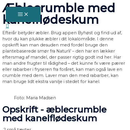
Æblecrumble med
Gå
til
MAIN
kanelflødeskum
MENU
indholdet
Søg
Efterår betyder æbler. Brug appen Byhøst og find ud af,
hvor du kan plukke æbler i dit lokalområde. I denne
opskrift kan man desuden med fordel bruge den
plantebaserede smør fra Naturli’ – den har en lækker
eftersmag af mandel, der passer rigtig godt ind her. Har
man andre frugter til rådighed – det kunne fx være pærer
eller rabarber i fryseren fra foråret, kan man også lave en
crumble med dem. Laver man den med rabarber, kan
man bruge lidt ekstra vanilje i stedet for kanel.
Foto: Maria Madsen
Opskrift - æblecrumble
med kanelflødeskum
2 små tærter