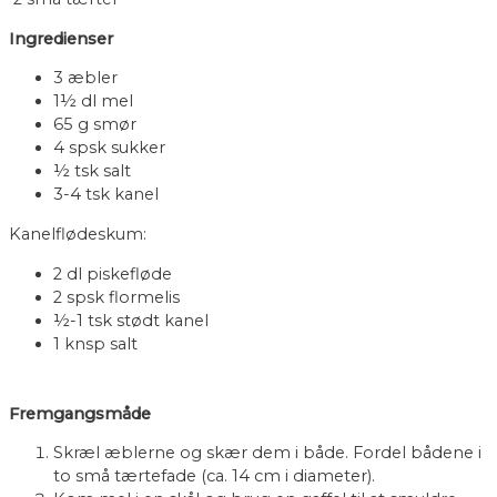
Ingredienser
3 æbler
1½ dl mel
65 g smør
4 spsk sukker
½ tsk salt
3-4 tsk kanel
Kanelflødeskum:
2 dl piskefløde
2 spsk flormelis
½-1 tsk stødt kanel
1 knsp salt
Fremgangsmåde
Skræl æblerne og skær dem i både. Fordel bådene i
to små tærtefade (ca. 14 cm i diameter).