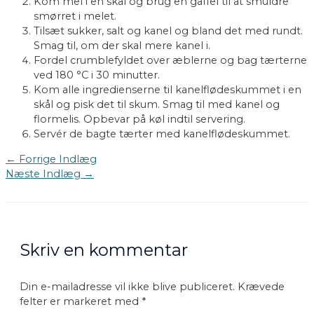
Kom mel i en skål og brug en gaffel til at smuldre
smørret i melet.
Tilsæt sukker, salt og kanel og bland det med rundt.
Smag til, om der skal mere kanel i.
Fordel crumblefyldet over æblerne og bag tærterne
ved 180 °C i 30 minutter.
Kom alle ingredienserne til kanelflødeskummet i en
skål og pisk det til skum. Smag til med kanel og
flormelis. Opbevar på køl indtil servering.
Servér de bagte tærter med kanelflødeskummet.
Indlægsnavigation
←
Forrige Indlæg
Næste Indlæg
→
Skriv en kommentar
Din e-mailadresse vil ikke blive publiceret.
Krævede
felter er markeret med
*