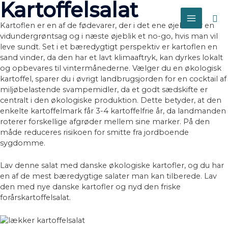
Kartoffelsalat
Sø
Kartoflen er en af de fødevarer, der i det ene øjeblik er en
MAIN
vidundergrøntsag og i næste øjeblik et no-go, hvis man vil
MENU
leve sundt. Set i et bæredygtigt perspektiv er kartoflen en
sand vinder, da den har et lavt klimaaftryk, kan dyrkes lokalt
og opbevares til vintermånederne. Vælger du en økologisk
kartoffel, sparer du i øvrigt landbrugsjorden for en cocktail af
miljøbelastende svampemidler, da et godt sædskifte er
centralt i den økologiske produktion. Dette betyder, at den
enkelte kartoffelmark får 3-4 kartoffelfrie år, da landmanden
roterer forskellige afgrøder mellem sine marker. På den
måde reduceres risikoen for smitte fra jordboende
sygdomme.
Lav denne salat med danske økologiske kartofler, og du har
en af de mest bæredygtige salater man kan tilberede. Lav
den med nye danske kartofler og nyd den friske
forårskartoffelsalat.