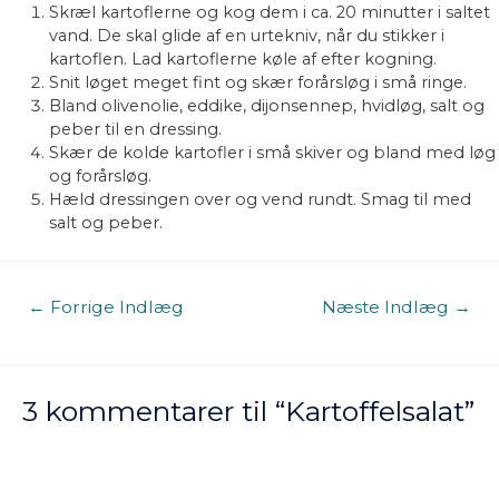
Skræl kartoflerne og kog dem i ca. 20 minutter i saltet
vand. De skal glide af en urtekniv, når du stikker i
kartoflen. Lad kartoflerne køle af efter kogning.
Snit løget meget fint og skær forårsløg i små ringe.
Bland olivenolie, eddike, dijonsennep, hvidløg, salt og
peber til en dressing.
Skær de kolde kartofler i små skiver og bland med løg
og forårsløg.
Hæld dressingen over og vend rundt. Smag til med
salt og peber.
Indlægsnavigation
←
Forrige Indlæg
Næste Indlæg
→
3 kommentarer til “Kartoffelsalat”