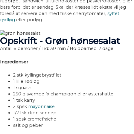
rugbrød, i sandwich, til julefrokoster og påskefrokoster. Eller
bare fordi det er søndag. Skal der kræses lidt ekstra vil jeg
foreslå at servere den med friske cherrytomater,
syltet
rødløg
eller purløg.
Opskrift - Grøn hønsesalat
Antal: 6 personer /
Tid: 30 min /
Holdbarhed: 2 dage
Ingredienser
2 stk kyllingebrystfilet
1 lille rødløg
1 squash
250 g svampe fx champigon eller østershatte
1 tsk karry
2 spsk
mayonnaise
1/2 tsk dijon sennep
1 spsk cremefraiche
salt og peber