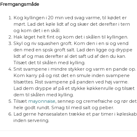
Fremgangsmåde
Kog kyllingen i 20 min ved svag varme, til kødet er
mørt. Lad det køle lidt af og skær det derefter i tern
og kom det i en skål.
Hak løget helt fint og kom det i skålen til kyllingen.
Skyl og riv squashen groft. Kom den i en si og vend
den med en spsk groft salt. Lad den ligge og dryppe
lidt af og mas derefter al det saft ud af den du kan.
Tilsæt det til skålen med kylling.
Snit svampene i mindre stykker og varm en pande op.
Kom karry på og rist det en smule inden svampene
tilsættes. Rist svampene på panden ved høj varme.
Lad dem dryppe af på et stykke køkkenrulle og tilsæt
dem til skålen med kylling.
Tilsæt
mayonnaise
, sennep og cremefraiche og rør det
hele godt rundt. Smag til med salt og peber.
Lad gerne hønsesalaten trække et par timer i køleskab
inden servering.