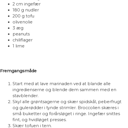
2 cm ingefær
180 g nudler
200 g tofu
olivenolie
3 æg
peanuts
chiliflager
1 lime
Fremgangsmåde
Start med at lave marinaden ved at blande alle
ingredienserne og blende dem sammen med en
stavblender.
Skyl alle grøntsagerne og skær spidskål, peberfrugt
og gulerødder i tynde strimler. Broccolien skæres i
små buketter og forårsløget i ringe. Ingefær snittes
fint, og hvidløget presses.
Skær tofuen i tern.