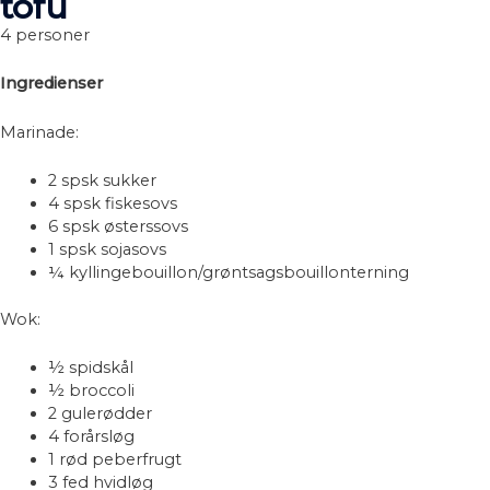
tofu
4 personer
Ingredienser
Marinade:
2 spsk sukker
4 spsk fiskesovs
6 spsk østerssovs
1 spsk sojasovs
¼ kyllingebouillon/grøntsagsbouillonterning
Wok:
½ spidskål
½ broccoli
2 gulerødder
4 forårsløg
1 rød peberfrugt
3 fed hvidløg