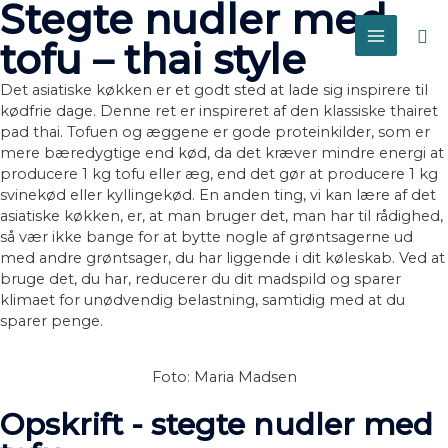
Stegte nudler med
Sø
tofu – thai style
MAIN
Det asiatiske køkken er et godt sted at lade sig inspirere til
MENU
kødfrie dage. Denne ret er inspireret af den klassiske thairet
pad thai. Tofuen og æggene er gode proteinkilder, som er
mere bæredygtige end kød, da det kræver mindre energi at
producere 1 kg tofu eller æg, end det gør at producere 1 kg
svinekød eller kyllingekød. En anden ting, vi kan lære af det
asiatiske køkken, er, at man bruger det, man har til rådighed,
så vær ikke bange for at bytte nogle af grøntsagerne ud
med andre grøntsager, du har liggende i dit køleskab. Ved at
bruge det, du har, reducerer du dit madspild og sparer
klimaet for unødvendig belastning, samtidig med at du
sparer penge.
Foto: Maria Madsen
Opskrift - stegte nudler med