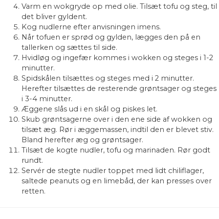
Varm en wokgryde op med olie. Tilsæt tofu og steg, til
det bliver gyldent.
Kog nudlerne efter anvisningen imens.
Når tofuen er sprød og gylden, lægges den på en
tallerken og sættes til side.
Hvidløg og ingefær kommes i wokken og steges i 1-2
minutter.
Spidskålen tilsættes og steges med i 2 minutter.
Herefter tilsættes de resterende grøntsager og steges
i 3-4 minutter.
Æggene slås ud i en skål og piskes let.
Skub grøntsagerne over i den ene side af wokken og
tilsæt æg. Rør i æggemassen, indtil den er blevet stiv.
Bland herefter æg og grøntsager.
Tilsæt de kogte nudler, tofu og marinaden. Rør godt
rundt.
Servér de stegte nudler toppet med lidt chiliflager,
saltede peanuts og en limebåd, der kan presses over
retten.