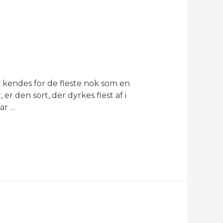
 kendes for de fleste nok som en
r den sort, der dyrkes flest af i
ar …