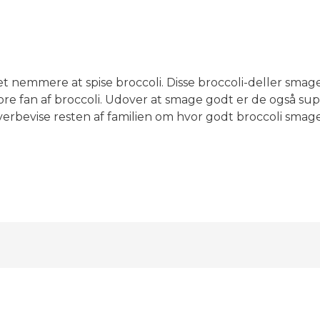
et nemmere at spise broccoli. Disse broccoli-deller smag
ore fan af broccoli. Udover at smage godt er de også su
verbevise resten af familien om hvor godt broccoli smag