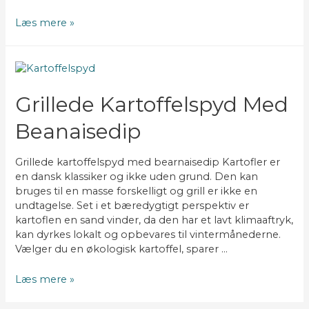
Beanaisedip
Læs mere »
Grillede Kartoffelspyd Med
Beanaisedip
Grillede kartoffelspyd med bearnaisedip Kartofler er
en dansk klassiker og ikke uden grund. Den kan
bruges til en masse forskelligt og grill er ikke en
undtagelse. Set i et bæredygtigt perspektiv er
kartoflen en sand vinder, da den har et lavt klimaaftryk,
kan dyrkes lokalt og opbevares til vintermånederne.
Vælger du en økologisk kartoffel, sparer …
Grillede
Læs mere »
kartoffelspyd
med