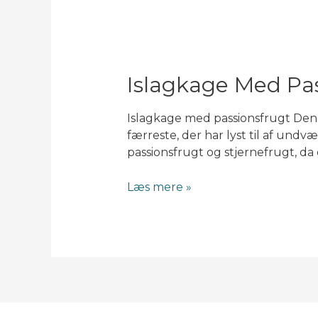
Islagkage Med Pas
Islagkage med passionsfrugt Den m
færreste, der har lyst til af undv
passionsfrugt og stjernefrugt, da 
Islagkage
Læs mere »
med
passionsfrugt