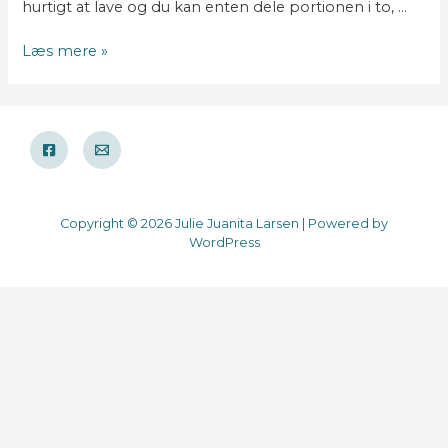
hurtigt at lave og du kan enten dele portionen i to, …
Bagt
Læs mere »
havregrød
med
chokoladeknapper
Copyright © 2026 Julie Juanita Larsen | Powered by
WordPress