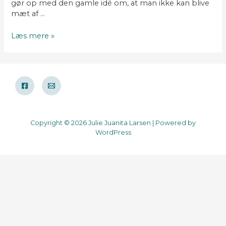
gør op med den gamle idé om, at man ikke kan blive
mæt af …
Perlebygsalat
Læs mere »
med
bagt
hokkaidogræskar
Copyright © 2026 Julie Juanita Larsen | Powered by
WordPress