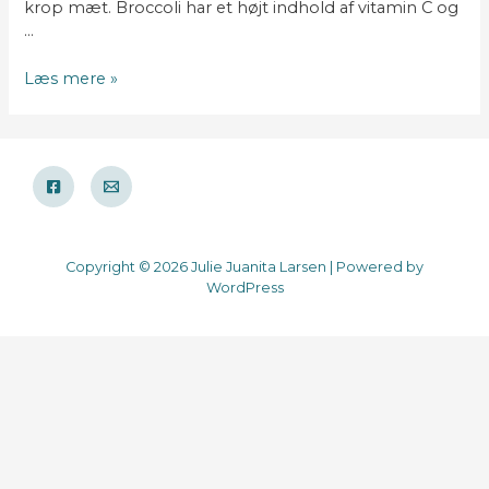
krop mæt. Broccoli har et højt indhold af vitamin C og
…
Broccolisalat
Læs mere »
med
ristende
pinjekerner
Copyright © 2026 Julie Juanita Larsen | Powered by
WordPress