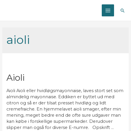
Søg
MAIN
MENU
aioli
Aioli
Aioli Aioli eller hvidløgsmayonnaise, laves stort set som
almindelig mayonnaise. Eddiken er byttet ud med
citron og så er der tilsat presset hvidløg og lidt
cremefraiche. En hjemmelavet aioli smager, efter min
mening, meget bedre end de ofte sure udgaver man
kan købe i forskellige supermarkeder. Derudover
slipper man også for diverse E-numre. Opskrift …