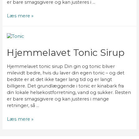
er bare smagsgivere og kan justeres i …
G&T
Læs mere »
med
hjemmelavet
tonic
sirup
Hjemmelavet Tonic Sirup
Hjemmelavet tonic sirup Din gin og tonic bliver
milevidt bedre, hvis du laver din egen tonic – og det
bedste er at det ikke tager lang tid og er langt
billigere. Det grundlæggende i tonic er kinabark fra
din lokale helsekostforretning, vand og sukker. Resten
er bare smagsgivere og kan justeres i mange
retninger, så …
Hjemmelavet
Læs mere »
tonic
sirup