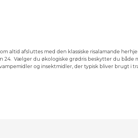
m altid afsluttes med den klassiske risalamande herhj
 den 24. Vælger du økologiske grødris beskytter du både m
ampemidler og insektmidler, der typisk bliver brugt i tra