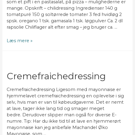
som et pift i en pastasalat, på pizza – mulighederne er
mange. Opskrift – chilidressing Ingredienser 140 g
tomatpuré 150 g soltørrede tomater 3 fed hvidløg 2
spsk. oregano 1 tsk. gamasala 1 tsk. løgpulver Ca. 2 dl
rapsolie Chiliflager alt efter smag – jeg bruger ca. …
Chilidressing
Læs mere »
Cremefraichedressing
Cremefraichedressing Ligesom med mayonnaise er
hjemmelavet cremefraichedressing en oplevelse i sig
selv, hvis man er van til købeudgaverne. Det er nemt
at lave, tager ikke lang tid og smager meget
bedre. Derudover slipper man også for diverse E-
numre. Tip: Har du ikke tid til at lave en hjemmerørt
mayonnaise kan jeg anbefale Machandel Øko
Mayonaise, som …